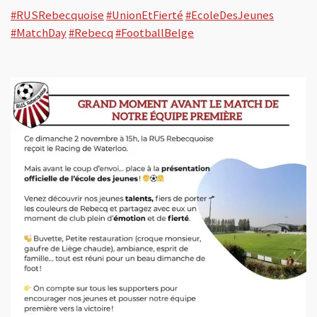
#RUSRebecquoise
#UnionEtFierté
#EcoleDesJeunes
#MatchDay
#Rebecq
#FootballBelge