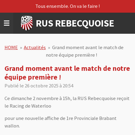
Tous ensemble. On va le faire !
Passer
au
RUS REBECQUOISE
contenu
principal
HOME
»
Actualités
»
Grand moment avant le match de
notre équipe première !
Grand moment avant le match de notre
équipe première !
Publié le 26 octobre 2025 à 20:54
Ce
dimanche 2 novembre à 15h, la RUS Rebecquoise reçoit
le Racing de Waterloo
pour une nouvelle affiche de 1re Provinciale Brabant
wallon.