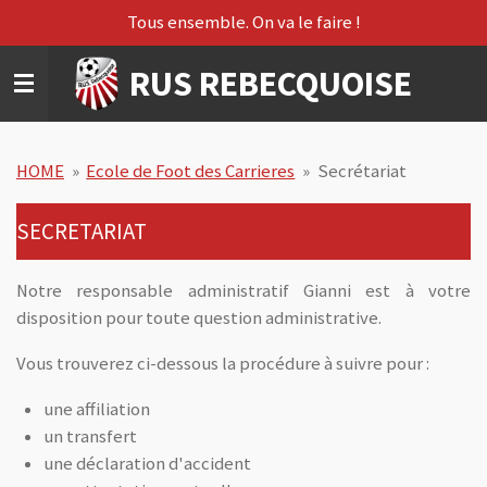
Tous ensemble. On va le faire !
Passer
au
RUS REBECQUOISE
contenu
principal
HOME
»
Ecole de Foot des Carrieres
»
Secrétariat
SECRETARIAT
Notre responsable administratif Gianni est à votre
disposition pour toute question administrative.
Vous trouverez ci-dessous la procédure à suivre pour :
une affiliation
un transfert
une déclaration d'accident