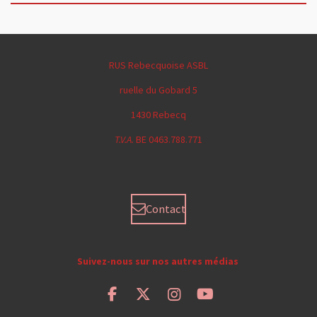
RUS Rebecquoise ASBL
ruelle du Gobard 5
1430 Rebecq
T.V.A.
BE 0463.788.771
Contact
Suivez-nous sur nos autres médias
F
X
I
Y
a
n
o