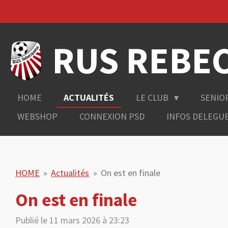
Passer
au
contenu
RUS REBE
principal
HOME
ACTUALITÉS
LE CLUB
SENIO
WEBSHOP
CONNEXION PSD
INFOS DELEGU
HOME
»
Actualités
»
On est en finale
On est en finale
Publié le 11 mars 2026 à 23:23