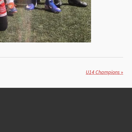
U14 Champions
»