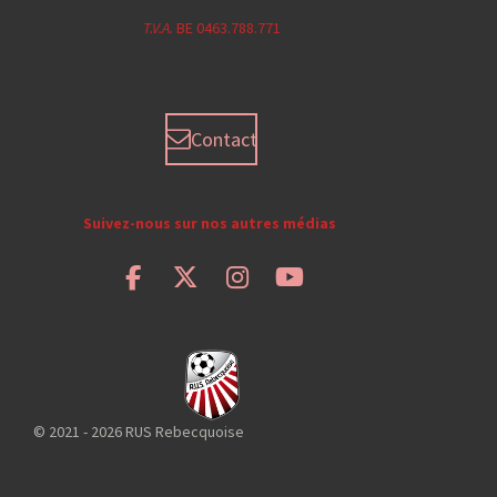
T.V.A.
BE 0463.788.771
Contact
Suivez-nous sur nos autres médias
F
X
I
Y
a
n
o
c
s
u
e
t
T
b
a
u
o
g
b
o
r
e
© 2021 - 2026 RUS Rebecquoise
k
a
m