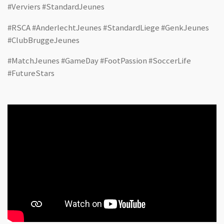
#Verviers #StandardJeunes
#RSCA #AnderlechtJeunes #StandardLiege #GenkJeunes
#ClubBruggeJeunes
#MatchJeunes #GameDay #FootPassion #SoccerLife
#FutureStars