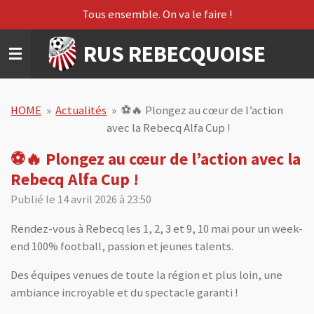
Tous ensemble. On va le faire !
Passer
au
RUS REBECQUOISE
contenu
principal
HOME
»
Actualités
»
⚽🔥 Plongez au cœur de l’action
avec la Rebecq Alfa Cup !
⚽🔥 Plongez au cœur de l’action avec la
Rebecq Alfa Cup !
Publié le 14 avril 2026 à 23:50
Rendez-vous à Rebecq les 1, 2, 3 et 9, 10 mai pour un week-
end 100% football, passion et jeunes talents.
Des équipes venues de toute la région et plus loin, une
ambiance incroyable et du spectacle garanti !