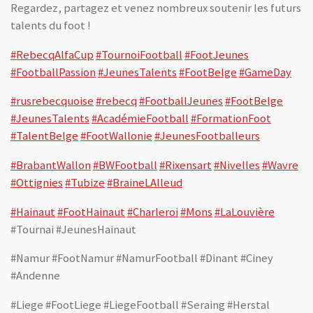
Regardez, partagez et venez nombreux soutenir les futurs
talents du foot !
#RebecqAlfaCup
#TournoiFootball
#FootJeunes
#FootballPassion
#JeunesTalents
#FootBelge
#GameDay
#rusrebecquoise
#rebecq
#FootballJeunes
#FootBelge
#JeunesTalents
#AcadémieFootball
#FormationFoot
#TalentBelge
#FootWallonie
#JeunesFootballeurs
#BrabantWallon
#BWFootball
#Rixensart
#Nivelles
#Wavre
#Ottignies
#Tubize
#BraineLAlleud
#Hainaut
#FootHainaut
#Charleroi
#Mons
#LaLouvière
#Tournai #JeunesHainaut
#Namur #FootNamur #NamurFootball #Dinant #Ciney
#Andenne
#Liege #FootLiege #LiegeFootball #Seraing #Herstal