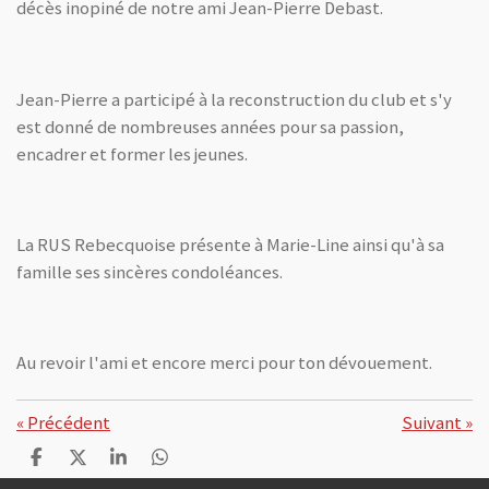
décès inopiné de notre ami Jean-Pierre Debast.
Jean-Pierre a participé à la reconstruction du club et s'y
est donné de nombreuses années pour sa passion,
encadrer et former les jeunes.
La RUS Rebecquoise présente à Marie-Line ainsi qu'à sa
famille ses sincères condoléances.
Au revoir l'ami et encore merci pour ton dévouement.
«
Précédent
Suivant
»
P
P
P
P
a
a
a
a