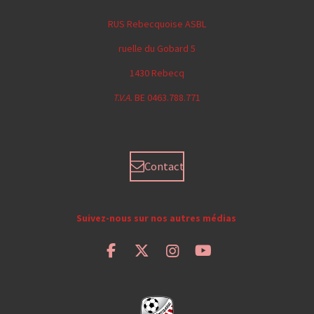
r
r
r
r
t
t
t
t
RUS Rebecquoise ASBL
a
a
a
a
g
g
g
g
ruelle du Gobard 5
e
e
e
e
r
r
r
r
1430 Rebecq
T.V.A.
BE 0463.788.771
Contact
Suivez-nous sur nos autres médias
F
X
I
Y
a
n
o
c
s
u
e
t
T
b
a
u