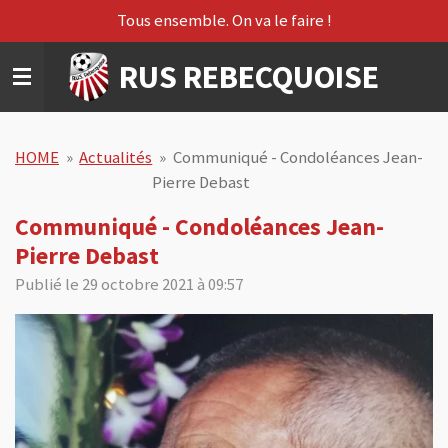
Tous ensemble. On va le faire !
Passer
au
RUS REBECQUOISE
contenu
principal
HOME
»
Actualités
»
Communiqué - Condoléances Jean-
Pierre Debast
Communiqué - Condoléances Jean-
Pierre Debast
Publié le 29 octobre 2021 à 09:57