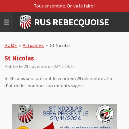
Tous ensemble. On va le faire !
Passer
au
RUS REBECQUOISE
contenu
principal
HOME
»
Actualités
»
St Nicolas
St Nicolas
Publié le 29 novembre 2024 à 14:12
St Nicolas sera présent le vendredi 29 décembre afin
d'offrir des bonbons aux enfants sages !