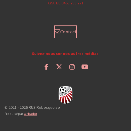
T.V.A.
BE 0463.788.771
Contact
Suivez-nous sur nos autres médias
F
X
I
Y
a
n
o
c
s
u
e
t
T
b
a
u
o
g
b
o
r
e
© 2021 - 2026 RUS Rebecquoise
k
a
Propulsé par
Webador
m