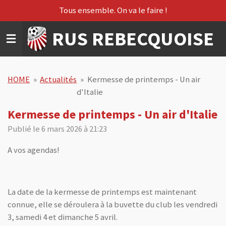
Tous ensemble. On va le faire !
Passer
au
RUS REBECQUOISE
contenu
principal
HOME
»
Actualités
»
Kermesse de printemps - Un air
d'Italie
Kermesse de printemps - Un air d'Italie
Publié le 6 mars 2026 à 21:23
A vos agendas!
La date de la kermesse de printemps est maintenant
connue, elle se déroulera à la buvette du club les vendredi
3, samedi 4 et dimanche 5 avril.