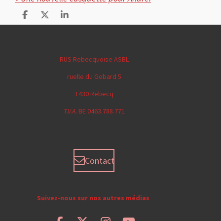
P
P
P
a
a
a
r
r
r
t
t
t
a
a
a
RUS Rebecquoise ASBL
g
g
g
e
e
e
ruelle du Gobard 5
r
r
r
1430 Rebecq
T.V.A.
BE 0463.788.771
Contact
Suivez-nous sur nos autres médias