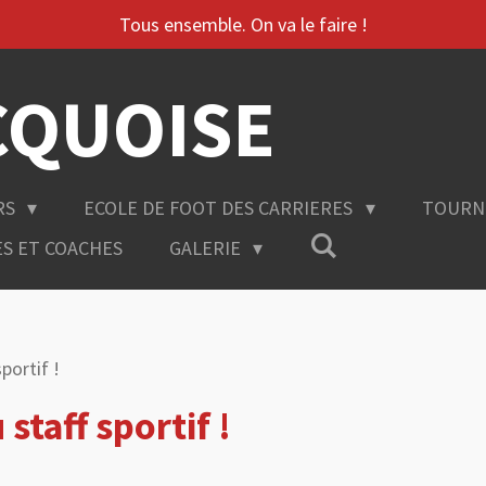
Tous ensemble. On va le faire !
CQUOISE
RS
ECOLE DE FOOT DES CARRIERES
TOURN
ES ET COACHES
GALERIE
portif !
taff sportif !