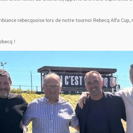
ambiance rebecquoise lors de notre tournoi Rebecq Alfa Cup,
ebecq !