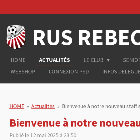
Passer
au
contenu
RUS REBE
principal
HOME
ACTUALITÉS
LE CLUB
SENIO
WEBSHOP
CONNEXION PSD
INFOS DELEGU
HOME
»
Actualités
»
Bienvenue à notre nouveau staff s
Bienvenue à notre nouveau s
Publié le 12 mai 2025 à 23:50