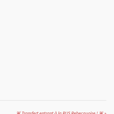
🚨 Transfert entrant à la RUS Rebecquoise ! 🚨
»