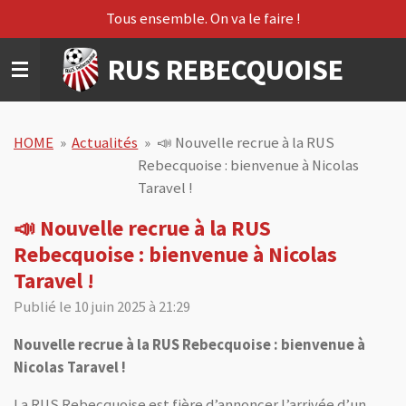
Tous ensemble. On va le faire !
Passer
au
RUS REBECQUOISE
contenu
principal
HOME
»
Actualités
»
📣 Nouvelle recrue à la RUS
Rebecquoise : bienvenue à Nicolas
Taravel !
📣 Nouvelle recrue à la RUS
Rebecquoise : bienvenue à Nicolas
Taravel !
Publié le 10 juin 2025 à 21:29
Nouvelle recrue à la RUS Rebecquoise : bienvenue à
Nicolas Taravel !
La
RUS Rebecquoise est fière d’annoncer l’arrivée d’un