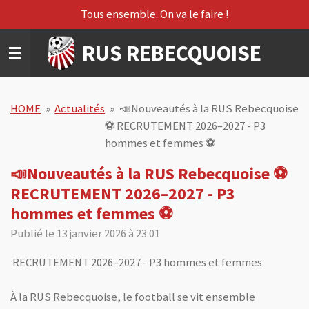
Tous ensemble. On va le faire !
Passer
au
RUS REBECQUOISE
contenu
principal
HOME
»
Actualités
»
📣Nouveautés à la RUS Rebecquoise
⚽️ RECRUTEMENT 2026–2027 - P3
hommes et femmes ⚽️
📣Nouveautés à la RUS Rebecquoise ⚽️
RECRUTEMENT 2026–2027 - P3
hommes et femmes ⚽️
Publié le 13 janvier 2026 à 23:01
RECRUTEMENT 2026–2027 - P3 hommes et femmes
À la RUS Rebecquoise, le football se vit ensemble