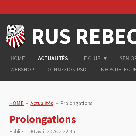
Passer
au
contenu
RUS REBE
principal
HOME
ACTUALITÉS
LE CLUB
SENIO
WEBSHOP
CONNEXION PSD
INFOS DELEGU
HOME
»
Actualités
»
Prolongations
Prolongations
Publié le 30 avril 2026 à 22:35