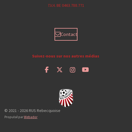
T.V.A.
BE 0463.788.771
Contact
Suivez-nous sur nos autres médias
F
X
I
Y
a
n
o
c
s
u
e
t
T
b
a
u
o
g
b
o
r
e
© 2021 - 2026 RUS Rebecquoise
k
a
Propulsé par
Webador
m