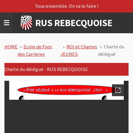
Tous ensemble. On va le faire !
Passer
au
RUS REBECQUOISE
contenu
principal
HOME
»
Ecole de Foot
»
ROI et Chartes
»
Charte du
des Carrieres
JEUNES
délégué
Charte du délégué - RUS REBECQUOISE