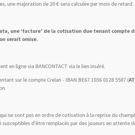
s, une majoration de 20 € sera calculée par mois de retard.
a, une ‘facture’ de la cotisation due tenant compte de
on serait omise.
t en ligne via BANCONTACT via le lien inséré.
 montant sur le compte Crelan - IBAN BE67 1036 0128 5587 (
AT
on.
 qui ne sont pas en ordre de cotisation à la reprise du champ
 susceptibles d’être remplacés par des joueurs en attente de 